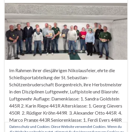
Im Rahmen ihrer diesjährigen Nikolausfeier, ehrte die
Schießsportabteilung der St. Sebastian-
Schützenbruderschaft Borgentreich, ihre Herbstmeister
in den Disziplinen Luftgewehr, Luftpistole und Blasrohr.
Luftgewehr Auflage: Damenklasse: 1. Sandra Goldstein
445R 2. Karin Riepe 441R Altersklasse: 1. Georg Gievers
450R 2. Rüdiger Kröhn 449R 3. Alexander Otto 445R 4.
Marco Prange 443R Seniorenklasse: 1. Ferdi Evers 448R
(Schussbild) …
Datenschutz und Cookies: Diese Website verwendet Cookies. Wenn du
die Website weiterhin nutzt, stimmst du der Verwendung von Cookies zu.