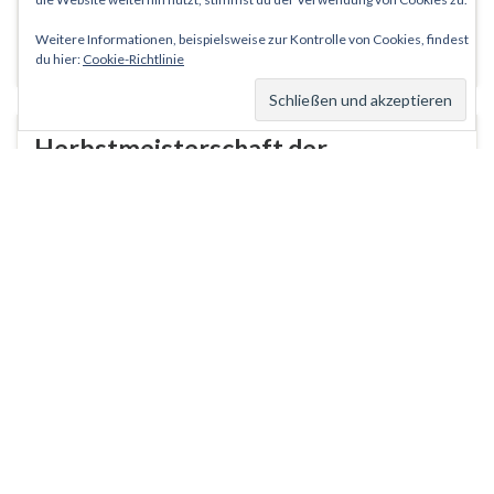
Weitere Informationen, beispielsweise zur Kontrolle von Cookies, findest
Weiterlesen
du hier:
Cookie-Richtlinie
Herbstmeisterschaft der
Schießsportabteilung
Von
Jörg
22. September 2025