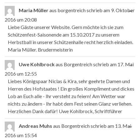
Die
...
Maria Müller
aus
borgentreich
schrieb am
9. Oktober
2016
um
20:08
Liebe Gäste unserer Website. Gern möchte ich sie zum
Schützenfest-Saisonende am 15.10.2017 zu unserem
Herbstball in unserer Schützenhalle recht herzlich einladen.
Maria Müller. Brudermeisterin
Die
...
Uwe Kohlbrock
aus
Borgentreich
schrieb am
17. Mai
2016
um
12:55
Liebes Königspaar Niclas & Kira, sehr geehrte Damen und
Herren des Hofstaates ! Ein großes Kompliment und dickes
Lob an Euch alle - Ihr versteht zu feiern! Am Wetter war
nichts zu ändern - Ihr habt dem Fest seinen Glanz verliehen.
Herzlichen Dank dafür! Uwe Kohlbrock, Schriftführer
Die
...
Andreas Muhs
aus
Borgentreich
schrieb am
13. Mai
2016
um
15:54