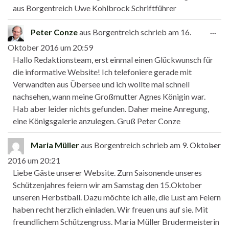
aus Borgentreich Uwe Kohlbrock Schriftführer
Die
...
Peter Conze
aus
Borgentreich
schrieb am
16.
Oktober 2016
um
20:59
Hallo Redaktionsteam, erst einmal einen Glückwunsch für
die informative Website! Ich telefoniere gerade mit
Verwandten aus Übersee und ich wollte mal schnell
nachsehen, wann meine Großmutter Agnes Königin war.
Hab aber leider nichts gefunden. Daher meine Anregung,
eine Königsgalerie anzulegen. Gruß Peter Conze
Die
...
Maria Müller
aus
Borgentreich
schrieb am
9. Oktober
2016
um
20:21
Liebe Gäste unserer Website. Zum Saisonende unseres
Schützenjahres feiern wir am Samstag den 15.Oktober
unseren Herbstball. Dazu möchte ich alle, die Lust am Feiern
haben recht herzlich einladen. Wir freuen uns auf sie. Mit
freundlichem Schützengruss. Maria Müller Brudermeisterin