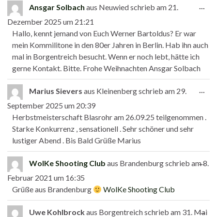
Die
...
Ansgar Solbach
aus
Neuwied
schrieb am
21.
Dezember 2025
um
21:21
Hallo, kennt jemand von Euch Werner Bartoldus? Er war
mein Kommilitone in den 80er Jahren in Berlin. Hab ihn auch
mal in Borgentreich besucht. Wenn er noch lebt, hätte ich
gerne Kontakt. Bitte. Frohe Weihnachten Ansgar Solbach
Die
...
Marius Sievers
aus
Kleinenberg
schrieb am
29.
September 2025
um
20:39
Herbstmeisterschaft Blasrohr am 26.09.25 teilgenommen .
Starke Konkurrenz , sensationell . Sehr schöner und sehr
lustiger Abend . Bis Bald Grüße Marius
Die
...
WolKe Shooting Club
aus
Brandenburg
schrieb am
8.
Februar 2021
um
16:35
Grüße aus Brandenburg
WolKe Shooting Club
Die
...
Uwe Kohlbrock
aus
Borgentreich
schrieb am
31. Mai