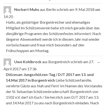
Die
...
Norbert Muhs
aus
Berlin
schrieb am
9. Mai 2018
um
14:20
Hallo, als gebürtiger Borgentreicher und ehemaliges
Mitglied im Schützenverein habe ich mich gerade über das
diesjährige Programm des Schützenfestes informiert. Nach
längerer Abwesenheit werde ich in diesem Jahr mal wieder
vorbeischauen und freue mich besonders auf den
Frühschoppen am Montag.
Die
...
Uwe Kohlbrock
aus
Borgentreich
schrieb am
27.
April 2017
um
17:36
Diözesan-Jungschützen-Tag / DJT 2017 am 13. und
14.Mai 2017 in Borgentreich
Liebe Schützenfamilie,
verehrte Gäste aus Nah und Fern! Im Namen des Vorstandes
der St. Sebastian Schützenbruderschaft Borgentreich von
1502 e.V. darf ich Euch / Sie herzlich zum DJT 2017 am 13.
und 14.Mai 2017 zu uns nach Borgentreich einladen. Nach