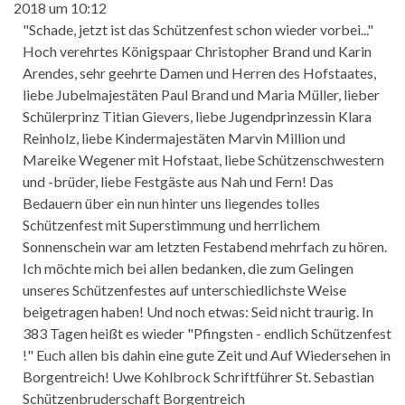
2018
um
10:12
"Schade, jetzt ist das Schützenfest schon wieder vorbei..."
Hoch verehrtes Königspaar Christopher Brand und Karin
Arendes, sehr geehrte Damen und Herren des Hofstaates,
liebe Jubelmajestäten Paul Brand und Maria Müller, lieber
Schülerprinz Titian Gievers, liebe Jugendprinzessin Klara
Reinholz, liebe Kindermajestäten Marvin Million und
Mareike Wegener mit Hofstaat, liebe Schützenschwestern
und -brüder, liebe Festgäste aus Nah und Fern! Das
Bedauern über ein nun hinter uns liegendes tolles
Schützenfest mit Superstimmung und herrlichem
Sonnenschein war am letzten Festabend mehrfach zu hören.
Ich möchte mich bei allen bedanken, die zum Gelingen
unseres Schützenfestes auf unterschiedlichste Weise
beigetragen haben! Und noch etwas: Seid nicht traurig. In
383 Tagen heißt es wieder "Pfingsten - endlich Schützenfest
!" Euch allen bis dahin eine gute Zeit und Auf Wiedersehen in
Borgentreich! Uwe Kohlbrock Schriftführer St. Sebastian
Schützenbruderschaft Borgentreich