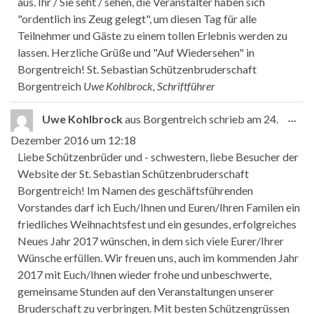
aus. Ihr / Sie seht / sehen, die Veranstalter haben sich
"ordentlich ins Zeug gelegt", um diesen Tag für alle
Teilnehmer und Gäste zu einem tollen Erlebnis werden zu
lassen. Herzliche Grüße und "Auf Wiedersehen" in
Borgentreich! St. Sebastian Schützenbruderschaft
Borgentreich
Uwe Kohlbrock, Schriftführer
Die
...
Uwe Kohlbrock
aus
Borgentreich
schrieb am
24.
Dezember 2016
um
12:18
Liebe Schützenbrüder und - schwestern, liebe Besucher der
Website der St. Sebastian Schützenbruderschaft
Borgentreich! Im Namen des geschäftsführenden
Vorstandes darf ich Euch/Ihnen und Euren/Ihren Familen ein
friedliches Weihnachtsfest und ein gesundes, erfolgreiches
Neues Jahr 2017 wünschen, in dem sich viele Eurer/Ihrer
Wünsche erfüllen. Wir freuen uns, auch im kommenden Jahr
2017 mit Euch/Ihnen wieder frohe und unbeschwerte,
gemeinsame Stunden auf den Veranstaltungen unserer
Bruderschaft zu verbringen. Mit besten Schützengrüssen