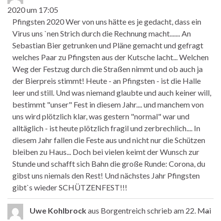
2020
um
17:05
Pfingsten 2020 Wer von uns hätte es je gedacht, dass ein
Virus uns `nen Strich durch die Rechnung macht....... An
Sebastian Bier getrunken und Pläne gemacht und gefragt
welches Paar zu Pfingsten aus der Kutsche lacht... Welchen
Weg der Festzug durch die Straßen nimmt und ob auch ja
der Bierpreis stimmt! Heute - an Pfingsten - ist die Halle
leer und still. Und was niemand glaubte und auch keiner will,
bestimmt "unser" Fest in diesem Jahr.... und manchem von
uns wird plötzlich klar, was gestern "normal" war und
alltäglich - ist heute plötzlich fragil und zerbrechlich.... In
diesem Jahr fallen die Feste aus und nicht nur die Schützen
bleiben zu Haus... Doch bei vielen keimt der Wunsch zur
Stunde und schafft sich Bahn die große Runde: Corona, du
gibst uns niemals den Rest! Und nächstes Jahr Pfingsten
gibt`s wieder SCHÜTZENFEST!!!
Die
...
Uwe Kohlbrock
aus
Borgentreich
schrieb am
22. Mai