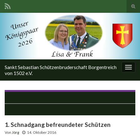
Suc
ums
Search for:
Sankt Sebastian Schützenbruderschaft Borgentreich
Navi
von 1502 e.V.
umsc
Bezirkspokalschießen
Kleinkaliber-Schießen
1. Schnadgang befreundeter Schützen
Von
Jörg
14. Oktober 2016