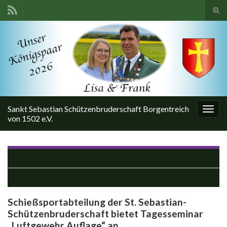
Suc
ums
Search for:
Sankt Sebastian Schützenbruderschaft Borgentreich
Navi
von 1502 e.V.
umsc
Wir machen mit beim Blutspende-Pokal!
Herbstmeisterschaft der Schießsportabteilung
Schießsportabteilung der St. Sebastian-
Schützenbruderschaft bietet Tagesseminar
„Luftgewehr Auflage“ an