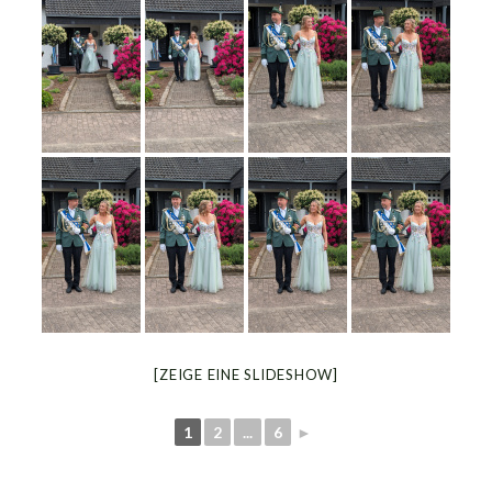
[ZEIGE EINE SLIDESHOW]
1
2
...
6
►