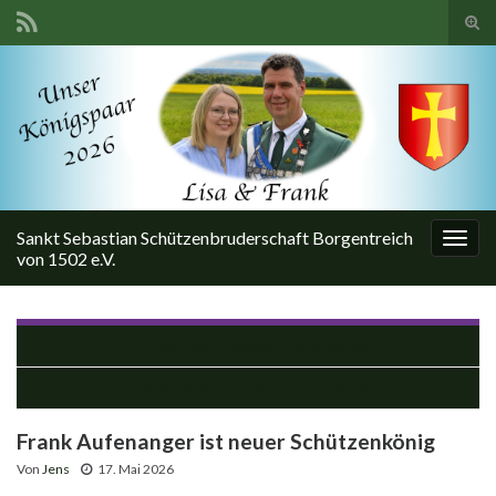
Suc
ums
Search for:
Sankt Sebastian Schützenbruderschaft Borgentreich
Navi
von 1502 e.V.
umsc
Pfingsten – endlich Schützenfest
Vereinsmeister in Borgentreich
Frank Aufenanger ist neuer Schützenkönig
Von
Jens
17. Mai 2026