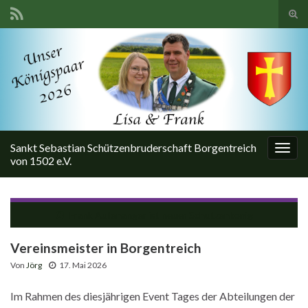
Suc
ums
Search for:
Sankt Sebastian Schützenbruderschaft Borgentreich
Navi
von 1502 e.V.
umsc
Frank Aufenanger ist neuer Schützenkönig
Vereinsmeister in Borgentreich
Von
Jörg
17. Mai 2026
Im Rahmen des diesjährigen Event Tages der Abteilungen der