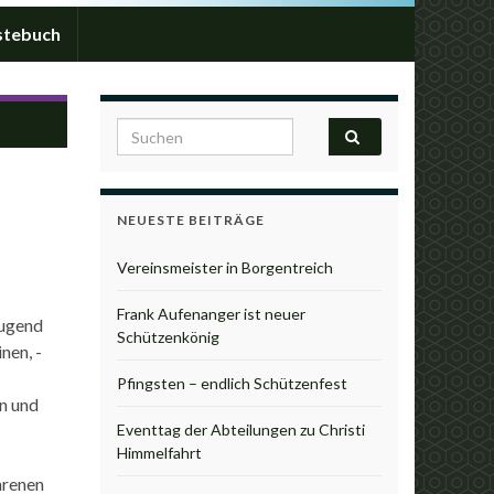
stebuch
rfolg
Search for:
NEUESTE BEITRÄGE
Vereinsmeister in Borgentreich
Frank Aufenanger ist neuer
jugend
Schützenkönig
nen, -
Pfingsten – endlich Schützenfest
n und
Eventtag der Abteilungen zu Christi
Himmelfahrt
hrenen