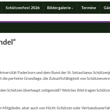
Schützenfest 2026
Bildergalerie
Termine
Gä
Event-Tag der Borgentreicher Schützen war ein voller E
ndel“
Universität Paderborn und dem Bund der St. Sebastianus Schützen
 die perfekte Grundlage, die Zukunftsfähigkeit von Schützenverei
 den Schützen überhaupt zeitgemäß? Welches Bild tragen Schütze
en Mitglieder, aber auch von Nicht-Schützen oder Verbandsunerfa