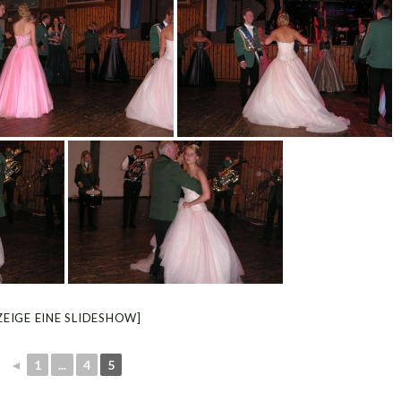
ZEIGE EINE SLIDESHOW]
◄
1
...
4
5