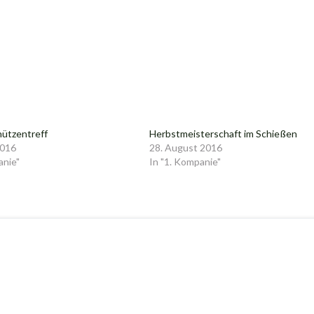
hützentreff
Herbstmeisterschaft im Schießen
2016
28. August 2016
anie"
In "1. Kompanie"