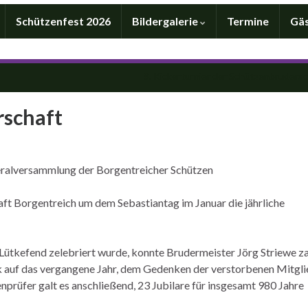
Schützenfest 2026
Bildergalerie
Termine
Gä
8. Kickerturnier der Schützenbruders
rschaft
neralversammlung der Borgentreicher Schützen
haft Borgentreich um dem Sebastiantag im Januar die jährliche
ütkefend zelebriert wurde, konnte Brudermeister Jörg Striewe za
 auf das vergangene Jahr, dem Gedenken der verstorbenen Mitgli
rüfer galt es anschließend, 23 Jubilare für insgesamt 980 Jahre