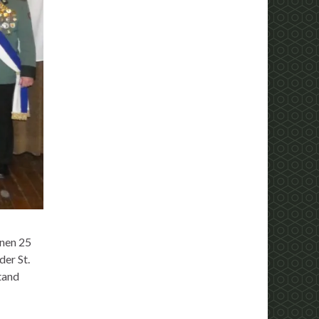
nen 25
er St.
tand