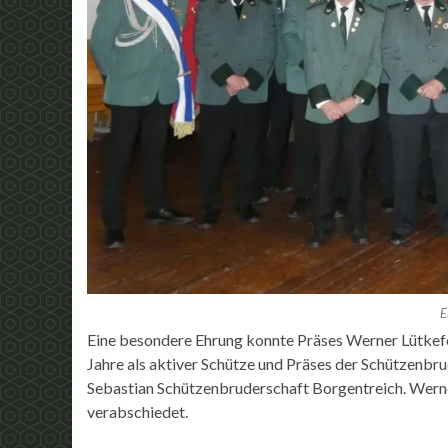
E
Eine besondere Ehrung konnte Präses Werner Lütkef
Jahre als aktiver Schütze und Präses der Schützenbr
Sebastian Schützenbruderschaft Borgentreich. Wern
verabschiedet.