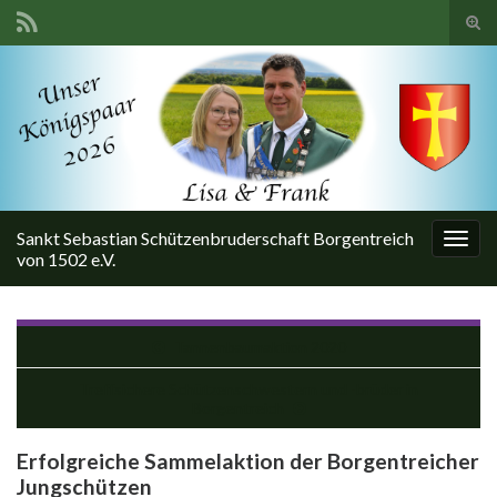
Suc
ums
Search for:
Sankt Sebastian Schützenbruderschaft Borgentreich
Navi
von 1502 e.V.
umsc
Tannenbaumaktion 2020
Treffsichere Schützenschwestern und -brüder in
Borgentreich
Erfolgreiche Sammelaktion der Borgentreicher
Jungschützen