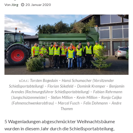
Von
Jörg
20. Januar 2020
v.l.n.r.: Torsten Bogedain – Hansi Schumacher (Vorsitzender
Schießsportabteilung) – Florian Sökefeld – Dominik Kremper – Benjamin
Arendes (Rechnungsführer Schießsportabteilung) – Fabian Rehrmann
(Jungschützenmeister) – Stefan Million – Kevin Million – Ronja Caijka
(Fahnenschwenkerobfrau) – Marcel Fusch – Felix Dohmann – Andre
Thamm
5 Wagenladungen abgeschmückter Weihnachtsbäume
wurden in diesem Jahr durch die Schießsportabteilung,