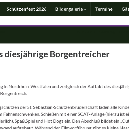
Schützenfest 2026
Bildergalerie
Termine
Gä
den
08.06.2019 – Samstag – Ehru
s diesjährige Borgentreicher
tag in Nordrhein-Westfalen und zeitgleich der Auftakt des diesjähr
 Borgentreich.
chützen der St. Sebastian-Schützenbruderschaft laden alle Kinde
um Fahnenschwenken, Schießen mit einer SCAT-Anlage (hierzu ist e
derlich), Spaß,Spiel und Hot Dogs ein. Den Abschluß bildet ein „O
inwand aufgebaut. Während der Filmvorführung gibt es kleine Nasc