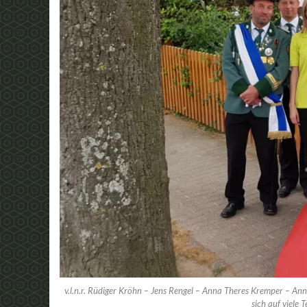
v.l.n.r. Rüdiger Kröhn – Jens Rengel – Anna Theres Kremper – An
sich auf viele