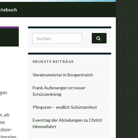
stebuch
ngen
Search for:
NEUESTE BEITRÄGE
Vereinsmeister in Borgentreich
Frank Aufenanger ist neuer
igen
Schützenkönig
Pfingsten – endlich Schützenfest
r, ab
Eventtag der Abteilungen zu Christi
ine
Himmelfahrt
utdoor-
hereien.