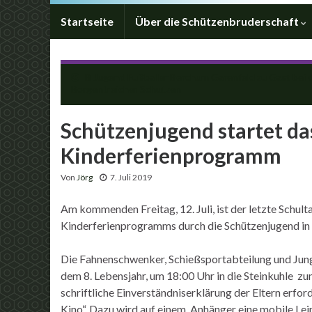
Startseite
Über die Schützenbruderschaft
B Jugend Fußballer Berchum Garenfeld zu Gast bei 
Borgentreicher Schützen
Schützenjugend startet da
Kinderferienprogramm
Von
Jörg
7. Juli 2019
Am kommenden Freitag, 12. Juli, ist der letzte Schul
Kinderferienprogramms durch die Schützenjugend in
Die Fahnenschwenker, Schießsportabteilung und Jungs
dem 8. Lebensjahr, um 18:00 Uhr in die Steinkuhle z
schriftliche Einverständniserklärung der Eltern erfor
Kino“. Dazu wird auf einem Anhänger eine mobile Le