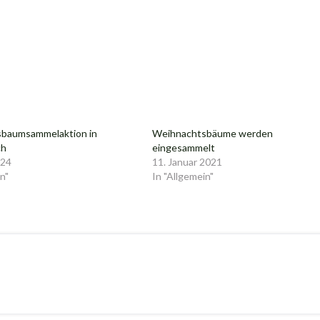
baumsammelaktion in
Weihnachtsbäume werden
ch
eingesammelt
024
11. Januar 2021
n"
In "Allgemein"