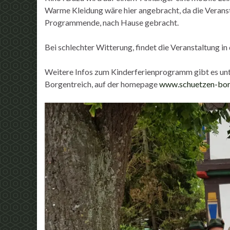
Warme Kleidung wäre hier angebracht, da die Verans
Programmende, nach Hause gebracht.
Bei schlechter Witterung, findet die Veranstaltung in 
Weitere Infos zum Kinderferienprogramm gibt es un
Borgentreich, auf der homepage
www.schuetzen-bor