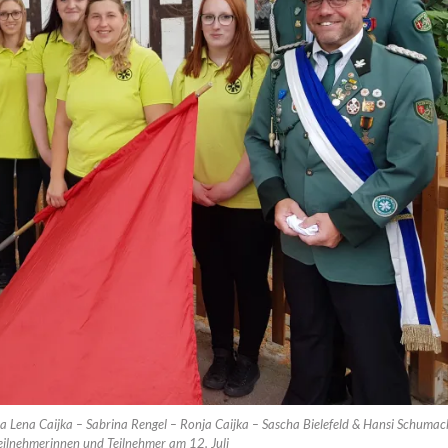
na Lena Caijka – Sabrina Rengel – Ronja Caijka – Sascha Bielefeld & Hansi Schumac
 Teilnehmerinnen und Teilnehmer am 12. Juli