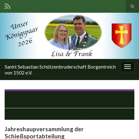
Suc
ums
Search for:
Sankt Sebastian Schützenbruderschaft Borgentreich
Navi
von 1502 e.V.
umsc
Erfolgreiche Schützen bei der St. Sebastian-
Schützenbruderschaft Borgentreich
Vereinsmeisterschaften im Schießsport
Jahreshaupversammlung der
Schießsportabteilung