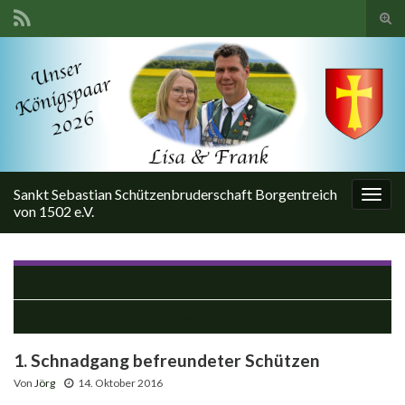
Suc
ums
Search for:
Sankt Sebastian Schützenbruderschaft Borgentreich
Navi
von 1502 e.V.
umsc
Bezirkspokalschießen
Kleinkaliber-Schießen
1. Schnadgang befreundeter Schützen
Von
Jörg
14. Oktober 2016