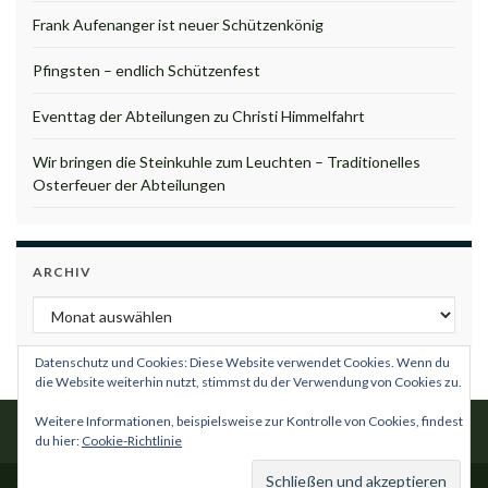
Frank Aufenanger ist neuer Schützenkönig
Pfingsten – endlich Schützenfest
Eventtag der Abteilungen zu Christi Himmelfahrt
Wir bringen die Steinkuhle zum Leuchten – Traditionelles
Osterfeuer der Abteilungen
ARCHIV
Archiv
Datenschutz und Cookies: Diese Website verwendet Cookies. Wenn du
die Website weiterhin nutzt, stimmst du der Verwendung von Cookies zu.
Weitere Informationen, beispielsweise zur Kontrolle von Cookies, findest
du hier:
Cookie-Richtlinie
Impressum
Datenschutzordnung
Satzung
Kontakt
© 2018 Schützenbruderschaft Borgentreich