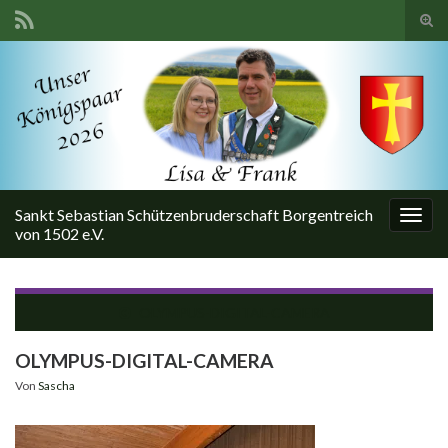
Suc
ums
Search for:
Sankt Sebastian Schützenbruderschaft Borgentreich
Navi
von 1502 e.V.
umsc
OLYMPUS-DIGITAL-CAMERA
OLYMPUS-DIGITAL-CAMERA
Von
Sascha