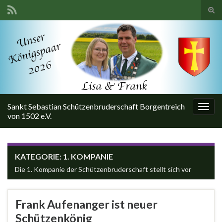
Suc
ums
Search for:
Sankt Sebastian Schützenbruderschaft Borgentreich
Navi
von 1502 e.V.
umsc
KATEGORIE:
1. KOMPANIE
Die 1. Kompanie der Schützenbruderschaft stellt sich vor
Frank Aufenanger ist neuer
Schützenkönig