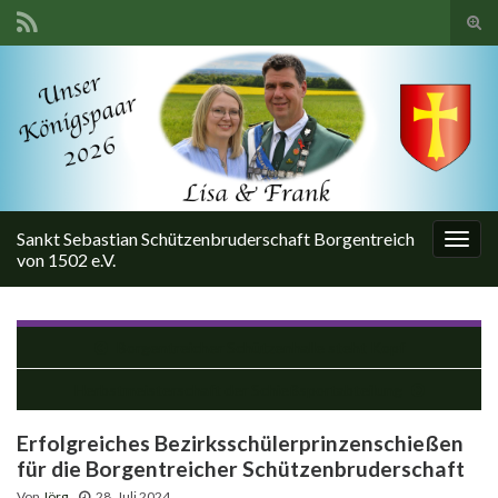
Suc
ums
Search for:
Sankt Sebastian Schützenbruderschaft Borgentreich
Navi
von 1502 e.V.
umsc
Borgentreicher Schützenhalle steht Kopf
Herbstmeisterschaft der Schießsportabteilung
Erfolgreiches Bezirksschülerprinzenschießen
für die Borgentreicher Schützenbruderschaft
Von
Jörg
28. Juli 2024