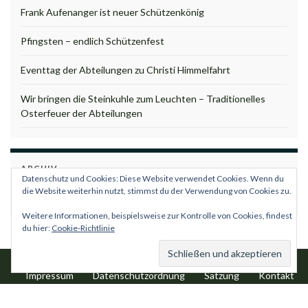
Frank Aufenanger ist neuer Schützenkönig
Pfingsten – endlich Schützenfest
Eventtag der Abteilungen zu Christi Himmelfahrt
Wir bringen die Steinkuhle zum Leuchten – Traditionelles
Osterfeuer der Abteilungen
ARCHIV
Datenschutz und Cookies: Diese Website verwendet Cookies. Wenn du
Archiv
die Website weiterhin nutzt, stimmst du der Verwendung von Cookies zu.
Weitere Informationen, beispielsweise zur Kontrolle von Cookies, findest
du hier:
Cookie-Richtlinie
Impressum
Datenschutzordnung
Satzung
Kontakt
© 2018 Schützenbruderschaft Borgentreich