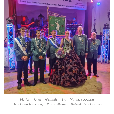
Marlon – Jonas – Alexander – Pia – Matthias Gockeln
(Bezirksbundesmeister) – Pastor Werner Lütkefend (Bezirkspräses)