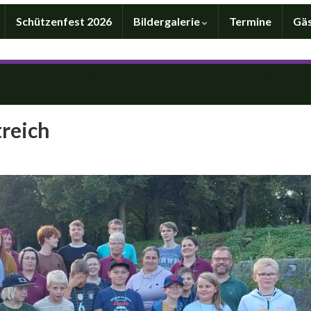
Schützenfest 2026
Bildergalerie
Termine
Gä
Bezirkskönig- und Prinzenschießen 2023 in Dringenberg
& Marc waren d
treich