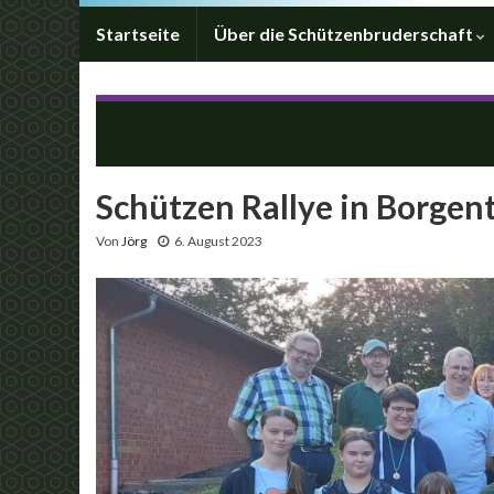
Startseite
Über die Schützenbruderschaft
Schützen Rallye im Rahmen des Borgentreicher
Kinderferienprogramms
Schützen Rallye in Borgen
Von
Jörg
6. August 2023