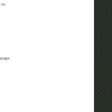
 zu
epage: