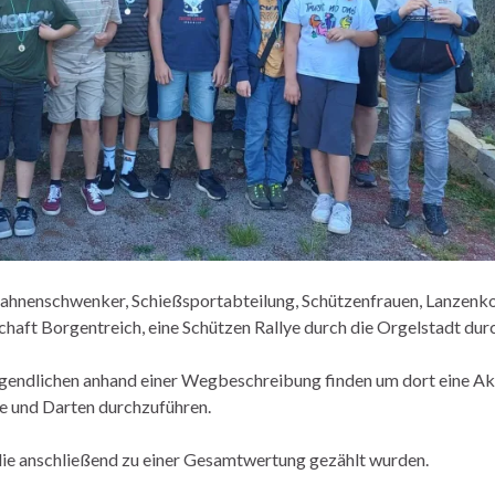
Fahnenschwenker, Schießsportabteilung, Schützenfrauen, Lanzen
haft Borgentreich, eine Schützen Rallye durch die Orgelstadt dur
ugendlichen anhand einer Wegbeschreibung finden um dort eine Ak
le und Darten durchzuführen.
die anschließend zu einer Gesamtwertung gezählt wurden.