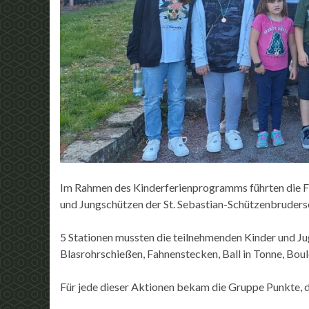
Im Rahmen des Kinderferienprogramms führten die 
und Jungschützen der St. Sebastian-Schützenbrudersc
5 Stationen mussten die teilnehmenden Kinder und J
Blasrohrschießen, Fahnenstecken, Ball in Tonne, Bou
Für jede dieser Aktionen bekam die Gruppe Punkte, 